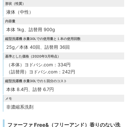
形状（性質）
液体（中性）
内容量
本体 1kg、詰替用 900g
縦型洗濯機 水量30Lでの使用量と１本の使用回数
25g／本体 40回、詰替用 36回
基準とした価格（2020年3月時点）
（本体）ヨドバシ.com：334円
（詰替用）ヨドバシ.com：242円
縦型洗濯機 水量30Lでの１回分のコスト
本体 8.4円、詰替 6.7円
メモ
非濃縮系洗剤
ファーファ Free&（フリーアンド）香りのない洗