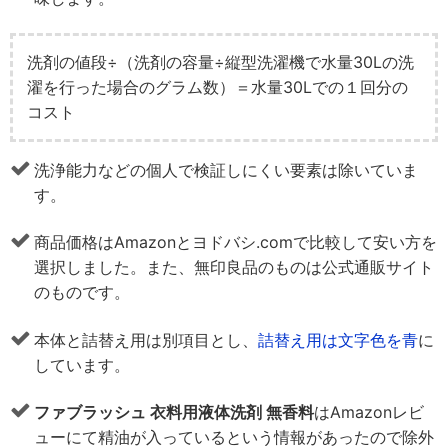
洗剤の値段÷（洗剤の容量÷縦型洗濯機で水量30Lの洗
濯を行った場合のグラム数）＝水量30Lでの１回分の
コスト
洗浄能力などの個人で検証しにくい要素は除いていま
す。
商品価格はAmazonとヨドバシ.comで比較して安い方を
選択しました。また、無印良品のものは公式通販サイト
のものです。
本体と詰替え用は別項目とし、
詰替え用は文字色を青
に
しています。
ファブラッシュ 衣料用液体洗剤 無香料
はAmazonレビ
ューにて精油が入っているという情報があったので除外