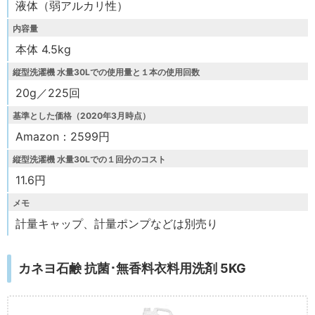
液体（弱アルカリ性）
内容量
本体 4.5kg
縦型洗濯機 水量30Lでの使用量と１本の使用回数
20g／225回
基準とした価格（2020年3月時点）
Amazon：2599円
縦型洗濯機 水量30Lでの１回分のコスト
11.6円
メモ
計量キャップ、計量ポンプなどは別売り
カネヨ石鹸 抗菌･無香料衣料用洗剤 5KG