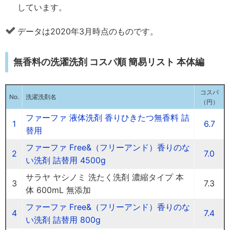
しています。
データは2020年3月時点のものです。
無香料の洗濯洗剤 コスパ順 簡易リスト 本体編
コスパ
No.
洗濯洗剤名
（円）
ファーファ 液体洗剤 香りひきたつ無香料 詰
1
6.7
替用
ファーファ Free&（フリーアンド）香りのな
2
7.0
い洗剤 詰替用 4500g
サラヤ ヤシノミ 洗たく洗剤 濃縮タイプ 本
3
7.3
体 600mL 無添加
ファーファ Free&（フリーアンド）香りのな
4
7.4
い洗剤 詰替用 800g