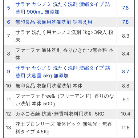
サラヤ ヤシノミ 洗たく洗剤 濃縮タイプ 詰
5
7.8
替用 900mL 無添加
6
無印良品 衣類用洗濯洗剤 詰替え用
7.8
サラヤ 洗たく用ヤシノミ洗剤 1kg×3袋入 粉
7
8.3
末
ファーファ 液体洗剤 香りひきたつ無香料 本
8
8.4
体
サラヤ ヤシノミ 洗たく洗剤 濃縮タイプ 詰
9
8.7
替用 大容量 5kg 無添加
10
無印良品 衣類用洗濯洗剤 本体
8.8
ファーファ Free&（フリーアンド）香りのな
11
9.1
い洗剤 本体 500g
12
カネヨ石鹸 抗菌･無香料衣料用洗剤 5KG
10.4
花王プロシリーズ 液体ビック 無蛍光・無香
13
11.6
料タイプ 4.5Kg