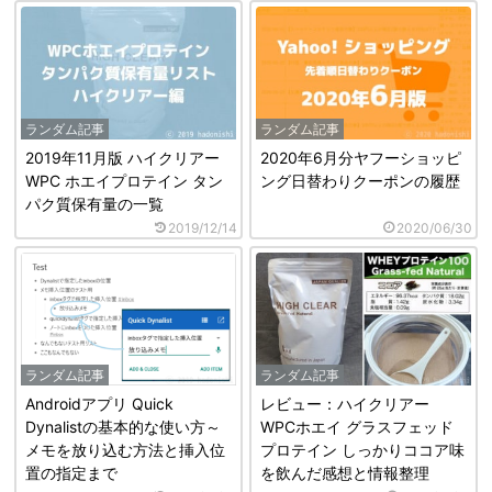
ランダム記事
ランダム記事
2019年11月版 ハイクリアー
2020年6月分ヤフーショッピ
WPC ホエイプロテイン タン
ング日替わりクーポンの履歴
パク質保有量の一覧
2019/12/14
2020/06/30
ランダム記事
ランダム記事
Androidアプリ Quick
レビュー：ハイクリアー
Dynalistの基本的な使い方～
WPCホエイ グラスフェッド
メモを放り込む方法と挿入位
プロテイン しっかりココア味
置の指定まで
を飲んだ感想と情報整理