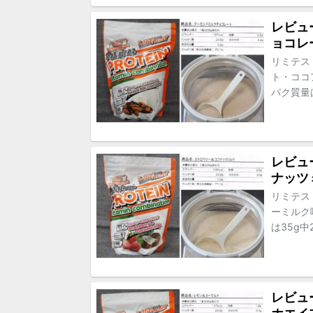
レビュー
ョコレ
リミテス
ト・ココ
パク質量は
レビュー
ナッツ
リミテス
ーミルク
は35g中
レビュー