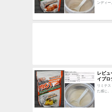
ンディー。
レビュー
イプロ
リミテス
た感じ。１