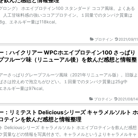
を飲んだ感想と情報整理
G（グロング） ホエイプロテイン100 スタンダード ココア風味。よくある
、人工甘味料感の強いココアプロテイン。１回量でのタンパク質量は
1.8g、エネルギー量は118kcal。
プロテイン
2021/09/11
ー：ハイクリアー WPCホエイプロテイン100 さっぱり
プフルーツ味（リニューアル後）を飲んだ感想と情報整
アーさっぱりグレープフルーツ風味（2021年リニューアル版）。旧版よ
ぱさは控えめで泡立ちがひどい。１回量でのタンパク質量は25g中
g、エネルギー量は97kcal。
プロテイン
2021/08/14
：リミテスト Deliciousシリーズ キャラメルソルト ホ
ロテインを飲んだ感想と情報整理
 Deliciousシリーズ キャラメルソルト ホエイプロテインを飲んだ感想
ク質量などの情報を写真付きで。キャラメルというよりキャラメルキャ