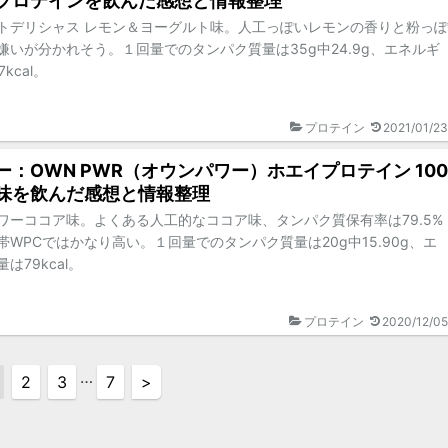
プロテインを飲んだ感想と情報整理
トデリシャス レモン＆ヨーグルト味。人工っぽいレモンの香りと粉っぽ
嫌いが分かれそう。１回量でのタンパク質量は35g中24.9g、エネルギ
kcal。
プロテイン
2021/01/23
ー：OWN PWR（オウンパワー）ホエイプロテイン 100
味を飲んだ感想と情報整理
ワーココア味。よくある人工的なココア味、タンパク質保有率は79.5%
帯WPCではかなり高い。１回量でのタンパク質量は20g中15.90g、エ
は79kcal。
プロテイン
2020/12/05
…
2
3
7
>