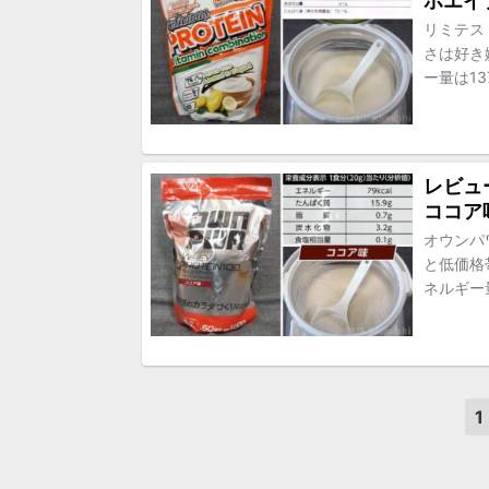
ホエイ
リミテス
さは好き
ー量は137
レビュ
ココア
オウンパ
と低価格
ネルギー量
1