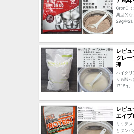
ア風味
Gron
典型的な
29g中2
レビュ
グレー
理
ハイクリ
りも酸っ
17.15
レビュー
エイプ
リミテスト
とタンパ