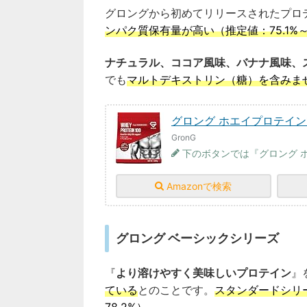
グロングから初めてリリースされたプロ
ンパク質保有量が高い（推定値：75.1%～7
ナチュラル、ココア風味、バナナ風味、
でも
マルトデキストリン（糖）を含みま
グロング ホエイプロテイン100
GronG
下のボタンでは『グロング 
Amazonで検索
グロング ベーシックシリーズ
『
より溶けやすく美味しいプロテイン
』
ている
とのことです。
スタンダードシリ
78.2%）
。