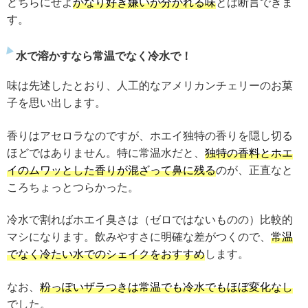
どちらにせよ
かなり好き嫌いが分かれる味
とは断言できま
す。
水で溶かすなら常温でなく冷水で！
味は先述したとおり、人工的なアメリカンチェリーのお菓
子を思い出します。
香りはアセロラなのですが、ホエイ独特の香りを隠し切る
ほどではありません。特に常温水だと、
独特の香料とホエ
イのムワッとした香りが混ざって鼻に残る
のが、正直なと
ころちょっとつらかった。
冷水で割ればホエイ臭さは（ゼロではないものの）比較的
マシになります。飲みやすさに明確な差がつくので、
常温
でなく冷たい水でのシェイクをおすすめ
します。
なお、
粉っぽいザラつきは常温でも冷水でもほぼ変化なし
でした。