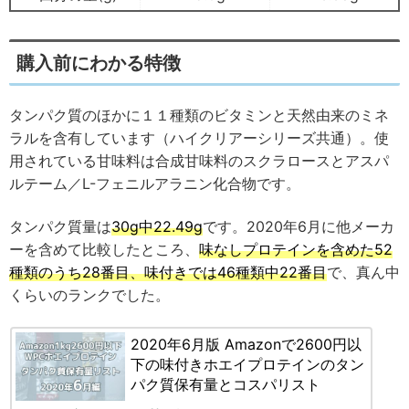
購入前にわかる特徴
タンパク質のほかに１１種類のビタミンと天然由来のミネ
ラルを含有しています（ハイクリアーシリーズ共通）。使
用されている甘味料は合成甘味料のスクラロースとアスパ
ルテーム／L-フェニルアラニン化合物です。
タンパク質量は
30g中22.49g
です。2020年6月に他メーカ
ーを含めて比較したところ、
味なしプロテインを含めた52
種類のうち28番目、味付きでは46種類中22番目
で、真ん中
くらいのランクでした。
2020年6月版 Amazonで2600円以
下の味付きホエイプロテインのタン
パク質保有量とコスパリスト