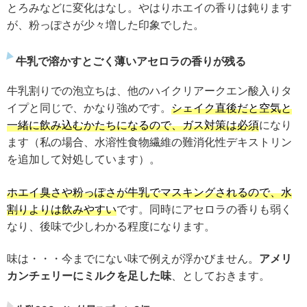
とろみなどに変化はなし。やはりホエイの香りは鈍ります
が、粉っぽさが少々増した印象でした。
牛乳で溶かすとごく薄いアセロラの香りが残る
牛乳割りでの泡立ちは、他のハイクリアークエン酸入りタ
イプと同じで、かなり強めです。
シェイク直後だと空気と
一緒に飲み込むかたちになるので、ガス対策は必須
になり
ます（私の場合、水溶性食物繊維の難消化性デキストリン
を追加して対処しています）。
ホエイ臭さや粉っぽさが牛乳でマスキングされるので、水
割りよりは飲みやすい
です。同時にアセロラの香りも弱く
なり、後味で少しわかる程度になります。
味は・・・今までにない味で例えが浮かびません。
アメリ
カンチェリーにミルクを足した味
、としておきます。