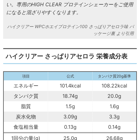
い。専用のHIGH CLEAR プロテインシェーカーをご使用
になると混ざりやすくなります。
ハイクリアー WPCホエイプロテイン100 さっぱりアセロラ味 パ
ッケージ裏
ハイクリアー さっぱりアセロラ 栄養成分表
項目
公式
タンパク質20g基準
エネルギー
101.4kcal
108.22kcal
タンパク質
18.74g
20.0g
脂質
1.5g
1.6g
炭水化物
3.09g
3.3g
食塩相当量
0.13g
0.14g
1回分の量(g)
25.0g
26.68g