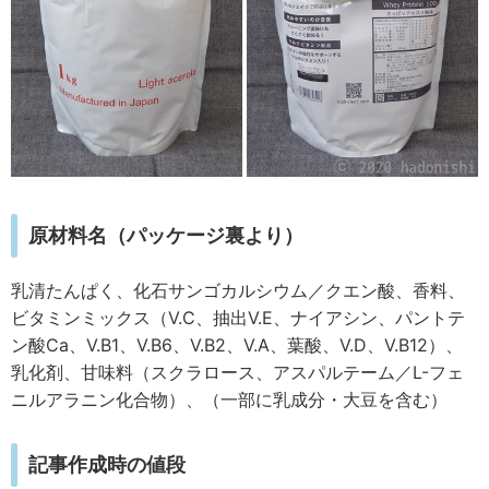
原材料名（パッケージ裏より）
乳清たんぱく、化石サンゴカルシウム／クエン酸、香料、
ビタミンミックス（V.C、抽出V.E、ナイアシン、パントテ
ン酸Ca、V.B1、V.B6、V.B2、V.A、葉酸、V.D、V.B12）、
乳化剤、甘味料（スクラロース、アスパルテーム／L-フェ
ニルアラニン化合物）、（一部に乳成分・大豆を含む）
記事作成時の値段