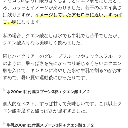
アセロラのように酸っぱくしようとクエン酸を足したとこ
ろ、ガラッとイメージが変わりました。若干のホエイ臭さ
は残りますが、
イメージしていたアセロラに近い、すっぱ
甘い味
になります。
私の場合、クエン酸なしは水でも牛乳でも苦手でしたが、
クエン酸入りなら美味しく飲めました。
同じハイクリアーのグレープフルーツやミックスフルーツ
のように、酸っぱさを先にがっつり感じるくらいにクエン
酸を入れて、キンキンに冷やした水や牛乳で割るのがおす
すめで、暑い夏や運動後にぴったりです。
水200mlに付属スプーン3杯＋クエン酸１／２
個人的なベスト。すっぱ甘くて美味しいです。これ以上ク
エン酸を足すと酸っぱさが強すぎました。
牛乳200mlに付属スプーン3杯＋クエン酸１／２