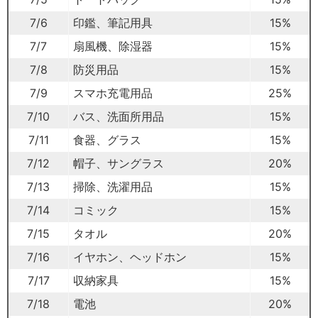
7/6
印鑑、筆記用具
15%
7/7
扇風機、除湿器
15%
7/8
防災用品
15%
7/9
スマホ充電用品
25%
7/10
バス、洗面所用品
15%
7/11
食器、グラス
15%
7/12
帽子、サングラス
20%
7/13
掃除、洗濯用品
15%
7/14
コミック
15%
7/15
タオル
20%
7/16
イヤホン、ヘッドホン
15%
7/17
収納家具
15%
7/18
電池
20%