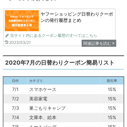
ヤフーショッピング日替わりクーポ
ンの発行履歴まとめ
当サイト内にあるクーポン履歴のすべてはこちら
2023/03/21
関連記事を読む
2020年7月の日替わりクーポン簡易リスト
日付
カテゴリ
割引率
7/1
スマホケース
15%
7/2
美容家電
15%
7/3
巣ごもりキャンプ
15%
7/4
文庫本、絵本
15%
7/5
トートバッグ
15%