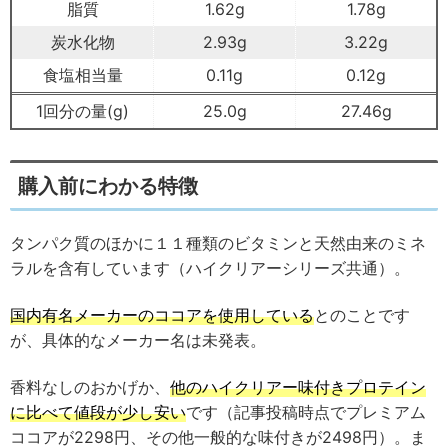
脂質
1.62g
1.78g
炭水化物
2.93g
3.22g
食塩相当量
0.11g
0.12g
1回分の量(g)
25.0g
27.46g
購入前にわかる特徴
タンパク質のほかに１１種類のビタミンと天然由来のミネ
ラルを含有しています（ハイクリアーシリーズ共通）。
国内有名メーカーのココアを使用している
とのことです
が、具体的なメーカー名は未発表。
香料なしのおかげか、
他のハイクリアー味付きプロテイン
に比べて値段が少し安い
です（記事投稿時点でプレミアム
ココアが2298円、その他一般的な味付きが2498円）。ま