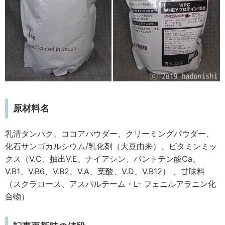
原材料名
乳清タンパク、ココアパウダー、クリーミングパウダー、
化石サンゴカルシウム/乳化剤（大豆由来）、ビタミンミッ
クス（V.C、抽出V.E、ナイアシン、パントテン酸Ca、
V.B1、V.B6、V.B2、V.A、葉酸、V.D、V.B12） 、甘味料
（スクラロース、アスパルテーム・L- フェニルアラニン化
合物）