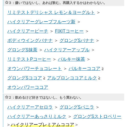
３
：嫌いではないし、あれば飲む。再購入するかはわからない。
リミテストデリシャス レモン＆ヨーグルト
＞
ハイクリアーグレープフルーツ新
＞
ハイクリアーピーチ
＞
FIXITコーヒー
＞
ボディウイングバナナ
＞
グロングSバナナ
＞
グロングS抹茶
＞
ハイクリアーアップル
＞
リミテストPコーヒー
＞
バルキー抹茶
＞
オウンパワーチョコレート
＞
バルキーココア
≧
グロングSココア
≧
アルプロンココアミルク
≧
オウンパワーココア
２
：飲めるけど好きではないし、もう買わない。
ハイクリアーアセロラ
＞
グロングSバニラ
＞
ハイクリアーあっさりミルク
＞
グロングSストロベリー
＞
ハイクリアープレミアムココア
＞