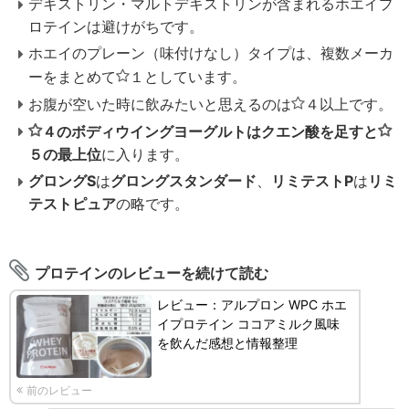
デキストリン・マルトデキストリンが含まれるホエイプ
ロテインは避けがちです。
ホエイのプレーン（味付けなし）タイプは、複数メーカ
ーをまとめて
１
としています。
お腹が空いた時に飲みたいと思えるのは
４
以上です。
４
のボディウイングヨーグルトはクエン酸を足すと
５
の最上位
に入ります。
グロングS
は
グロングスタンダード
、
リミテストP
は
リミ
テストピュア
の略です。
プロテインのレビューを続けて読む
レビュー：アルプロン WPC ホエ
イプロテイン ココアミルク風味
を飲んだ感想と情報整理
前のレビュー