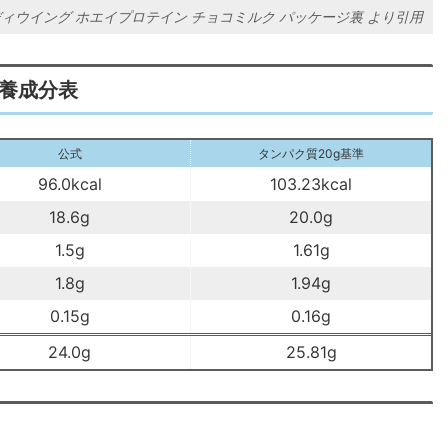
ィウイング ホエイプロテイン チョコミルク パッケージ裏
栄養成分表
公式
タンパク質20g基準
96.0kcal
103.23kcal
18.6g
20.0g
1.5g
1.61g
1.8g
1.94g
0.15g
0.16g
24.0g
25.81g