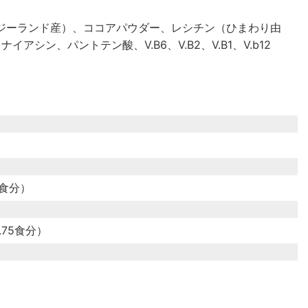
ジーランド産）、ココアパウダー、レシチン（ひまわり由
アシン、パントテン酸、V.B6、V.B2、V.B1、V.b12
7食分）
8.75食分）