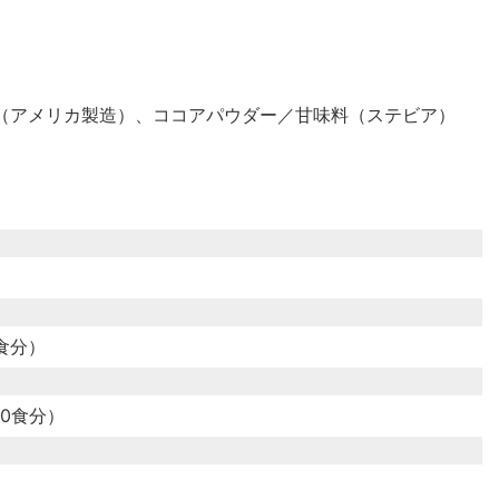
（アメリカ製造）、ココアパウダー／甘味料（ステビア）
7食分）
7.0食分）