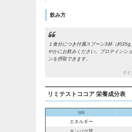
飲み方
１食分につき付属スプーン3杯（約35g
やかにお飲みください。プロテインシ
ンを摂取できます。
リミ
リミテストココア 栄養成分表
項目
エネルギー
タンパク質