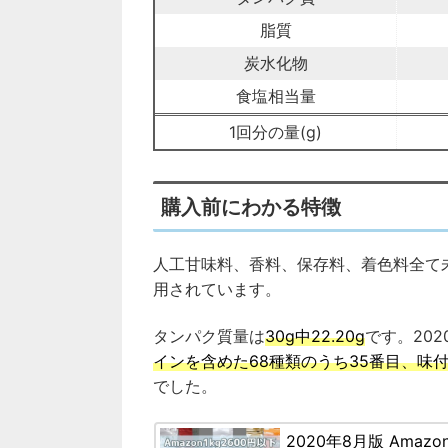
脂質
炭水化物
食塩相当量
1回分の量(g)
購入前にわかる特徴
人工甘味料、香料、保存料、着色料全て
用されています。
タンパク質量は
30g中22.20g
です。20
インを含めた68種類のうち35番目、味付
でした。
2020年8月版 Amazo