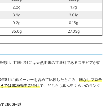
2.2g
1.7g
3.9g
3.01g
0.2g
0.15g
35.0g
27.03g
未使用。甘味づけには天然由来の甘味料であるステビアが使
20年8月に他メーカーを含めて比較したところ、
味なしプロテ
きでは60種類中27番目
で、どちらも真ん中くらいのランク
nで2600円以