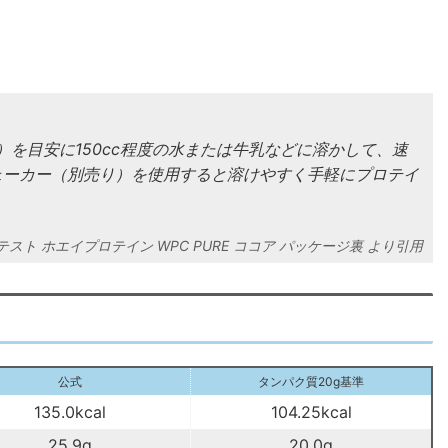
）を目安に150cc程度の水または牛乳などに溶かして、速
ェーカー（別売り）を使用すると溶けやすく手軽にプロテイ
テスト ホエイプロテイン WPC PURE ココア パッケージ裏
公式
タンパク質20g基準
135.0kcal
104.25kcal
25.9g
20.0g