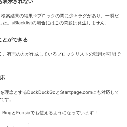
も表示されない
ogle) の場合、検索結果の結果→ブロックの間に少々ラグがあり、一瞬だ
。uBlacklistの場合にはこの問題は発生しません。
ことができる
く、有志の方が作成しているブロックリストの転用が可能で
対応
念とするDuckDuckGoとStartpage.comにも対応して
めです。
BingとEcosiaでも使えるようになっています！