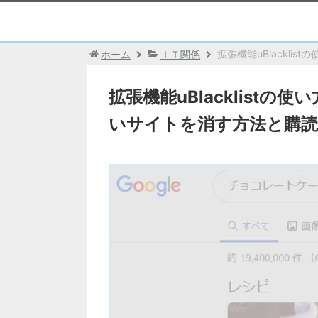
拡張機能uBlackl
ホーム
ＩＴ関係
拡張機能uBlacklistの
いサイトを消す方法と購