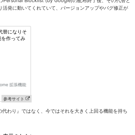
ersonal Blocklist (by Google)の配布終了後、その代替と
り活発に動いてくれていて、バージョンアップやバグ修正が
st の代替になりそ
機能を作ってみ
参考サイト
Blocklistの代わり』ではなく、今ではそれを大きく上回る機能を持ち