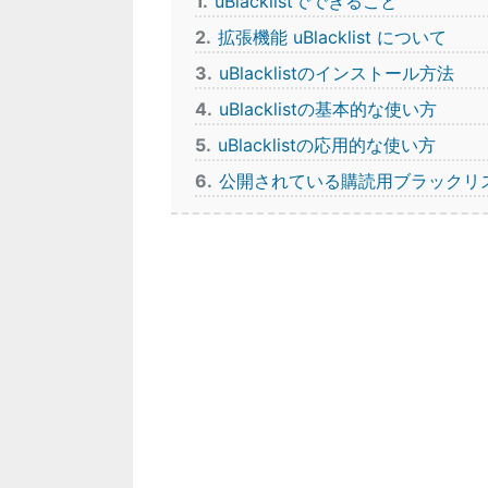
1
uBlacklistでできること
2
拡張機能 uBlacklist について
3
uBlacklistのインストール方法
4
uBlacklistの基本的な使い方
5
uBlacklistの応用的な使い方
6
公開されている購読用ブラックリ