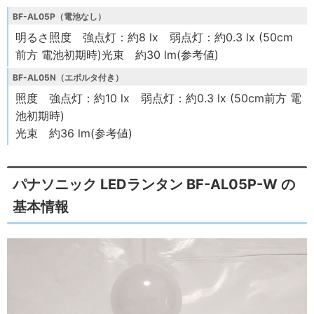
BF-AL05
P
（電池なし）
明るさ照度 強点灯：約8 lx 弱点灯：約0.3 lx (50cm
前方 電池初期時)光束 約30 lm(参考値)
BF-AL05
N
（エボルタ付き）
照度 強点灯：約10 lx 弱点灯：約0.3 lx (50cm前方 電
池初期時)
光束 約36 lm(参考値)
パナソニック LEDランタン BF-AL05P-W の
基本情報