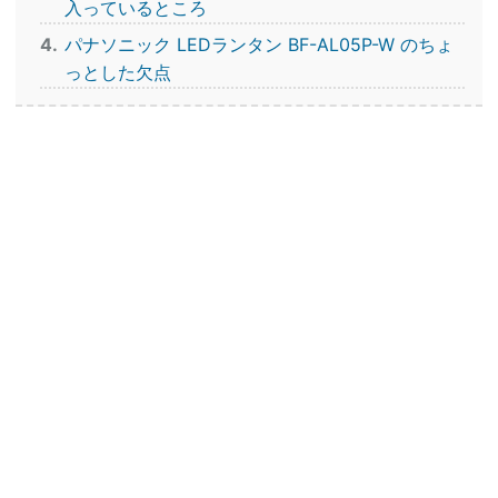
入っているところ
4
パナソニック LEDランタン BF-AL05P-W のちょ
っとした欠点