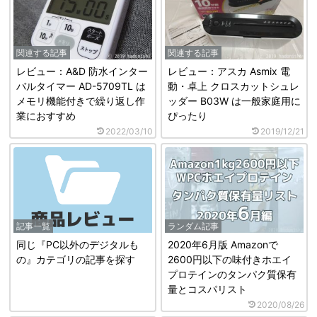
関連する記事
関連する記事
レビュー：A&D 防水インター
レビュー：アスカ Asmix 電
バルタイマー AD-5709TL は
動・卓上 クロスカットシュレ
メモリ機能付きで繰り返し作
ッダー B03W は一般家庭用に
業におすすめ
ぴったり
2022/03/10
2019/12/21
記事一覧
ランダム記事
同じ『PC以外のデジタルも
2020年6月版 Amazonで
の』カテゴリの記事を探す
2600円以下の味付きホエイ
プロテインのタンパク質保有
量とコスパリスト
2020/08/26