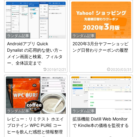
ランダム記事
ランダム記事
Androidアプリ Quick
2020年3月分ヤフーショッピ
Dynalist の応用的な使い方～
ング日替わりクーポンの履歴
メイン画面と検索、フィルタ
ー、全体設定まで
2019/12/21
2020/03/31
ランダム記事
ランダム記事
レビュー：リミテスト ホエイ
拡張機能 Distill Web Monitor
プロテイン WPC PURE コー
で Kindle本の価格を監視する
ヒーを飲んだ感想と情報整理