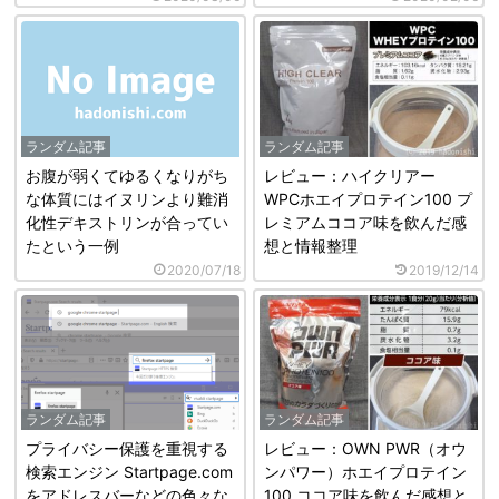
ランダム記事
ランダム記事
お腹が弱くてゆるくなりがち
レビュー：ハイクリアー
な体質にはイヌリンより難消
WPCホエイプロテイン100 プ
化性デキストリンが合ってい
レミアムココア味を飲んだ感
たという一例
想と情報整理
2020/07/18
2019/12/14
ランダム記事
ランダム記事
プライバシー保護を重視する
レビュー：OWN PWR（オウ
検索エンジン Startpage.com
ンパワー）ホエイプロテイン
をアドレスバーなどの色々な
100 ココア味を飲んだ感想と