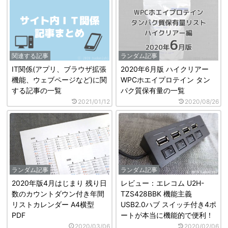
関連する記事
ランダム記事
IT関係(アプリ、ブラウザ拡張
2020年6月版 ハイクリアー
機能、ウェブページなど)に関
WPCホエイプロテイン タン
する記事の一覧
パク質保有量の一覧
2021/01/12
2020/08/26
ランダム記事
ランダム記事
2020年版4月はじまり 残り日
レビュー：エレコム U2H-
数のカウントダウン付き年間
TZS428BBK 機能主義
リストカレンダー A4横型
USB2.0ハブ スイッチ付き4ポ
PDF
ートが本当に機能的で便利！
2020/03/06
2020/02/06