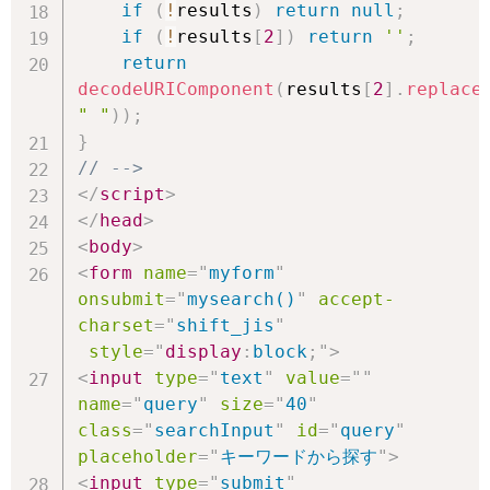
if
(
!
results
)
return
null
;
if
(
!
results
[
2
]
)
return
''
;
return
decodeURIComponent
(
results
[
2
]
.
replace
" "
)
)
;
}
// -->
</
script
>
</
head
>
<
body
>
<
form
name
=
"
myform
"
onsubmit
=
"
mysearch()
"
accept-
charset
=
"
shift_jis
"
style
="
display
:
block
;
"
>
<
input
type
=
"
text
"
value
=
"
"
name
=
"
query
"
size
=
"
40
"
class
=
"
searchInput
"
id
=
"
query
"
placeholder
=
"
キーワードから探す
"
>
<
input
type
=
"
submit
"