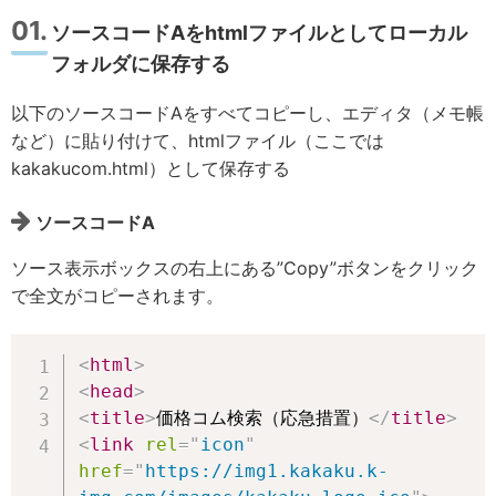
ソースコードAをhtmlファイルとしてローカル
フォルダに保存する
以下のソースコードAをすべてコピーし、エディタ（メモ帳
など）に貼り付けて、htmlファイル（ここでは
kakakucom.html）として保存する
ソースコードA
ソース表示ボックスの右上にある”Copy”ボタンをクリック
で全文がコピーされます。
<
html
>
<
head
>
<
title
>
価格コム検索（応急措置）
</
title
>
<
link
rel
=
"
icon
"
href
=
"
https://img1.kakaku.k-