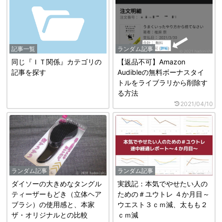
記事一覧
ランダム記事
同じ『ＩＴ関係』カテゴリの
【返品不可】Amazon
記事を探す
Audibleの無料ボーナスタイ
トルをライブラリから削除す
る方法
2021/04/10
ランダム記事
ランダム記事
ダイソーの大きめなタングル
実践記：本気でやせたい人の
ティーザーもどき（立体ヘア
ための＃ユウトレ ４か月目～
ブラシ）の使用感と、本家
ウエスト３ｃｍ減、太もも２
ザ・オリジナルとの比較
ｃｍ減