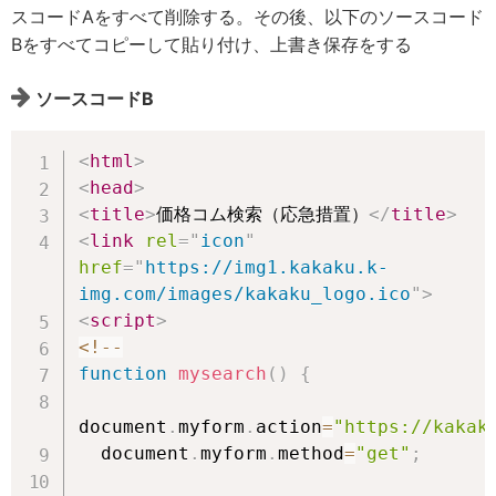
スコードAをすべて削除する。その後、以下のソースコード
Bをすべてコピーして貼り付け、上書き保存をする
ソースコードB
<
html
>
<
head
>
<
title
>
価格コム検索（応急措置）
</
title
>
<
link
rel
=
"
icon
"
href
=
"
https://img1.kakaku.k-
img.com/images/kakaku_logo.ico
"
>
<
script
>
<
!
--
function
mysearch
(
)
{
document
.
myform
.
action
=
"https://kakak
  document
.
myform
.
method
=
"get"
;