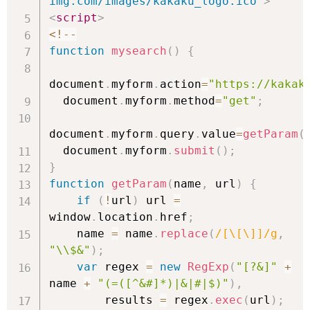
img.com/images/kakaku_logo.ico
"
>
<
script
>
<
!
--
function
mysearch
(
)
{
document
.
myform
.
action
=
"https://kakak
  document
.
myform
.
method
=
"get"
;
document
.
myform
.
query
.
value
=
getParam
(
  document
.
myform
.
submit
(
)
;
}
function
getParam
(
name
,
 url
)
{
if
(
!
url
)
 url 
=
window
.
location
.
href
;
    name 
=
 name
.
replace
(
/[\[\]]/g
,
"\\$&"
)
;
var
 regex 
=
new
RegExp
(
"[?&]"
+
name 
+
"(=([^&#]*)|&|#|$)"
)
,
        results 
=
 regex
.
exec
(
url
)
;