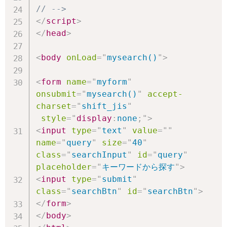
// -->
</
script
>
</
head
>
<
body
onLoad
=
"
mysearch()
"
>
<
form
name
=
"
myform
"
onsubmit
=
"
mysearch()
"
accept-
charset
=
"
shift_jis
"
style
="
display
:
none
;
"
>
<
input
type
=
"
text
"
value
=
"
"
name
=
"
query
"
size
=
"
40
"
class
=
"
searchInput
"
id
=
"
query
"
placeholder
=
"
キーワードから探す
"
>
<
input
type
=
"
submit
"
class
=
"
searchBtn
"
id
=
"
searchBtn
"
>
</
form
>
</
body
>