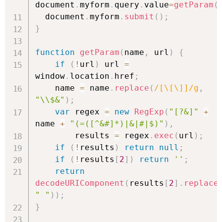
document
.
myform
.
query
.
value
=
getParam
(
  document
.
myform
.
submit
(
)
;
}
function
getParam
(
name
,
 url
)
{
if
(
!
url
)
 url 
=
window
.
location
.
href
;
    name 
=
 name
.
replace
(
/[\[\]]/g
,
"\\$&"
)
;
var
 regex 
=
new
RegExp
(
"[?&]"
+
name 
+
"(=([^&#]*)|&|#|$)"
)
,
        results 
=
 regex
.
exec
(
url
)
;
if
(
!
results
)
return
null
;
if
(
!
results
[
2
]
)
return
''
;
return
decodeURIComponent
(
results
[
2
]
.
replace
" "
)
)
;
}