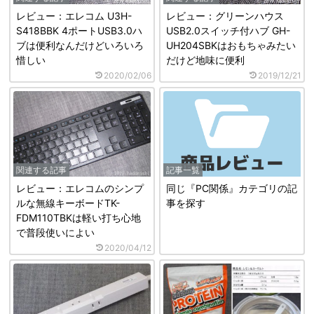
レビュー：エレコム U3H-
レビュー：グリーンハウス
S418BBK 4ポートUSB3.0ハ
USB2.0スイッチ付ハブ GH-
ブは便利なんだけどいろいろ
UH204SBKはおもちゃみたい
惜しい
だけど地味に便利
2020/02/06
2019/12/21
関連する記事
記事一覧
レビュー：エレコムのシンプ
同じ『PC関係』カテゴリの記
ルな無線キーボードTK-
事を探す
FDM110TBKは軽い打ち心地
で普段使いによい
2020/04/12