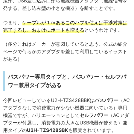
策が、USB差し込み口から無線機器アダプタ（無線信号を
発する、差し込み型の小さな機器）を離すことです。
つまり、
ケーブルが１ｍあるこのハブを使えば干渉対策は
完了するし、おまけにポートも増える
というわけです。
（多分これはメーカーが意図していると思う。公式の紹介
ページで何らかのアダプタを差して利用しているイラスト
がある）
バスパワー専用タイプと、バスパワー・セルフパ
ワー兼用タイプがある
今回レビューしているU2H-TZS428BBKは
バスパワー
（AC
アダプタなしで消費電力が少ない機器に向いている）専用
機器ですが、バリエーションとして
セルフパワー
（ACアダ
プターが付属し、消費電力の大きなUSB機器が使える）兼
用タイプの
U2H-TZS428SBK
も販売されています。