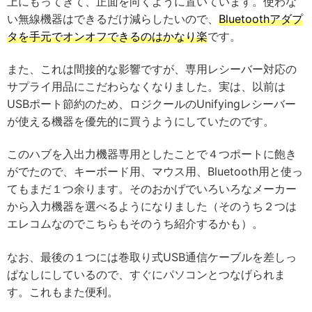
上にもってきて、正面を向くように置いています。使わな
い無線機器はできるだけ減らしたいので、
Bluetoothアダプ
タを手元でオンオフできるのはかなり楽
です。
また、これは間接的な影響ですが、専用レシーバー対応の
サプライ用品にこだわらなくなりました。実は、以前は
USBポート節約のため、ロジクールのUnifyingレシーバー
が使える機器を優先的に買うようにしていたのです。
このハブを入出力機器専用としたことで４つポートに飽き
がでたので、キーボード用、マウス用、Bluetooth用と使っ
てもまだ１つ余ります。そのおかげでいろいろなメーカー
から入力機器を選べるようになりました（そのうち２つは
エレコムなのでこちらもそのうち紹介するかも）。
なお、最後の１つには巻取り式USB通信ケーブルを差しっ
ぱなしにしているので、すぐにパソコンとつなげられま
す。これもまた便利。