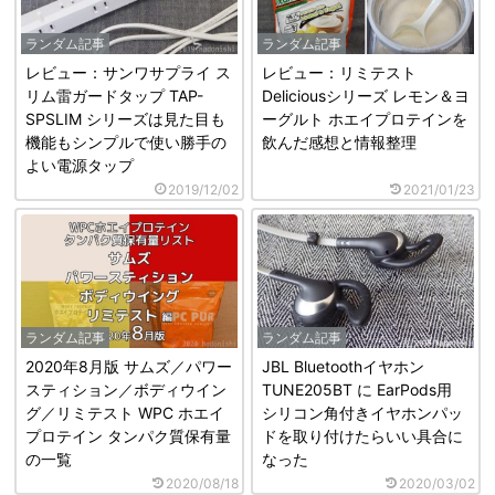
ランダム記事
ランダム記事
レビュー：サンワサプライ ス
レビュー：リミテスト
リム雷ガードタップ TAP-
Deliciousシリーズ レモン＆ヨ
SPSLIM シリーズは見た目も
ーグルト ホエイプロテインを
機能もシンプルで使い勝手の
飲んだ感想と情報整理
よい電源タップ
2019/12/02
2021/01/23
ランダム記事
ランダム記事
2020年8月版 サムズ／パワー
JBL Bluetoothイヤホン
スティション／ボディウイン
TUNE205BT に EarPods用
グ／リミテスト WPC ホエイ
シリコン角付きイヤホンパッ
プロテイン タンパク質保有量
ドを取り付けたらいい具合に
の一覧
なった
2020/08/18
2020/03/02