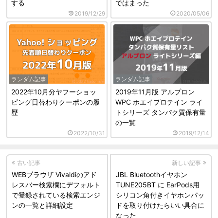
する
ではまった
2019/12/29
2020/05/06
ランダム記事
ランダム記事
2022年10月分ヤフーショッ
2019年11月版 アルプロン
ピング日替わりクーポンの履
WPC ホエイプロテイン ライ
歴
トシリーズ タンパク質保有量
の一覧
2022/10/31
2019/12/14
古い記事
新しい記事
WEBブラウザ Vivaldiのアド
JBL Bluetoothイヤホン
レスバー検索欄にデフォルト
TUNE205BT に EarPods用
で登録されている検索エンジ
シリコン角付きイヤホンパッ
ンの一覧と詳細設定
ドを取り付けたらいい具合に
なった